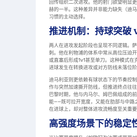
回传组织二次进攻。他的射门欲望明显更
赫的一半。这种差异并非能力缺失（迪马
习惯的主动选择。
推进机制：持球突破 v
两人在进攻发起阶段也呈现不同逻辑。萨
刺。他在利物浦的体系中常从高位压迫开
或直塞后形成1v1甚至单刀。这种模式在
进球发生在转换进攻或对方防线未落位阶
迪马利亚则更依赖有球状态下的节奏控制
作与突然加速撕开防线，但推进终点往往
巴黎时期，他与内马尔、姆巴佩组成的前
能——既可拉开宽度，又能在肋部与中路
在进球上，却对整体进攻流畅度至关重要
高强度场景下的稳定