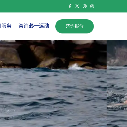
司服务
咨询
必一运动
咨询报价