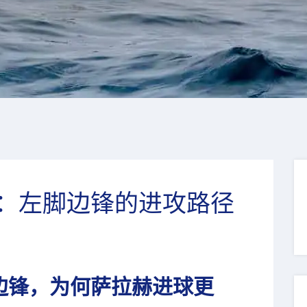
：左脚边锋的进攻路径
边锋，为何萨拉赫进球更